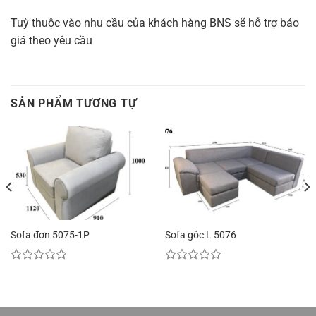
Tuỳ thuộc vào nhu cầu của khách hàng BNS sẽ hỗ trợ báo
giá theo yêu cầu
SẢN PHẨM TƯƠNG TỰ
Sofa đơn 5075-1P
Sofa góc L 5076
Được
Được
xếp
xếp
hạng
hạng
0
0