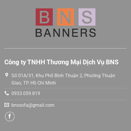
5
5
sao
sao
Công ty TNHH Thương Mại Dịch Vụ BNS
Số 01A/31, Khu Phố Bình Thuận 2, Phường Thuận
Giao, TP. Hồ Chí Minh
0933.059.819
bnssofa@gmail.com