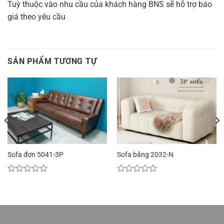
Tuỳ thuộc vào nhu cầu của khách hàng BNS sẽ hỗ trợ báo
giá theo yêu cầu
SẢN PHẨM TƯƠNG TỰ
Sofa đơn 5041-3P
Sofa băng 2032-N
Được
Được
xếp
xếp
hạng
hạng
0
0
5
5
sao
sao