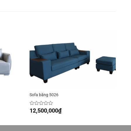
Sofa băng 5026
12,500,000
₫
Được
xếp
hạng
0
5