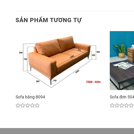
SẢN PHẨM TƯƠNG TỰ
Sofa băng 8094
Sofa đơn 50
Được
Được
xếp
xếp
hạng
hạng
0
0
5
5