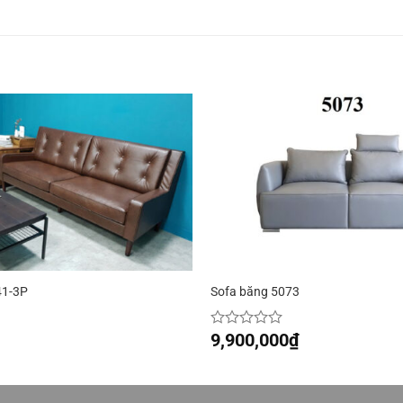
41-3P
Sofa băng 5073
9,900,000
₫
Được
xếp
hạng
0
5