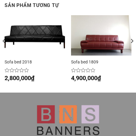
SẢN PHẨM TƯƠNG TỰ
Sofa bed 2018
Sofa bed 1809
2,800,000
₫
4,900,000
₫
Được
Được
xếp
xếp
hạng
hạng
0
0
5
5
sao
sao