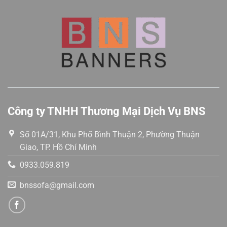
5
5
sao
sao
Công ty TNHH Thương Mại Dịch Vụ BNS
Số 01A/31, Khu Phố Bình Thuận 2, Phường Thuận
Giao, TP. Hồ Chí Minh
0933.059.819
bnssofa@gmail.com