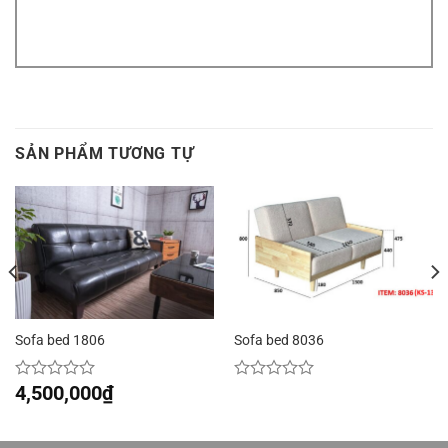
SẢN PHẨM TƯƠNG TỰ
Sofa bed 1806
Sofa bed 8036
4,500,000
₫
Được
Được
xếp
xếp
hạng
hạng
0
0