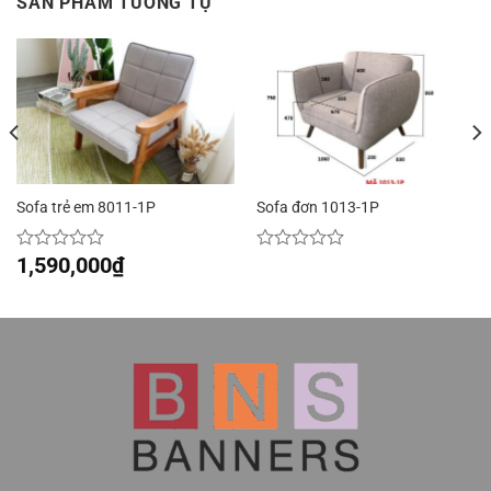
SẢN PHẨM TƯƠNG TỰ
Sofa trẻ em 8011-1P
Sofa đơn 1013-1P
1,590,000
₫
Được
Được
xếp
xếp
hạng
hạng
0
0
5
5
sao
sao