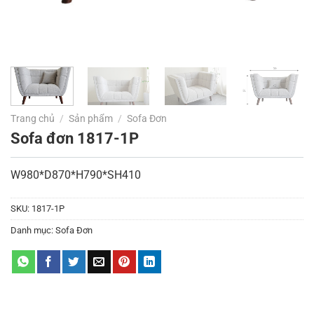
Trang chủ
/
Sản phẩm
/
Sofa Đơn
Sofa đơn 1817-1P
W980*D870*H790*SH410
SKU:
1817-1P
Danh mục:
Sofa Đơn