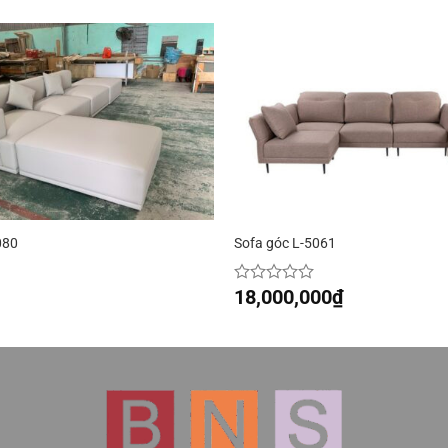
080
Sofa góc L-5061
18,000,000
₫
Được
xếp
hạng
0
5
sao