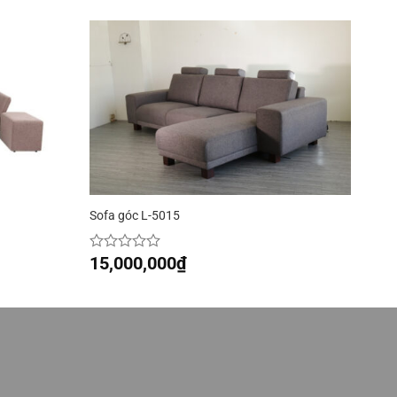
Sofa góc L-5015
15,000,000
₫
Được
xếp
hạng
0
5
sao