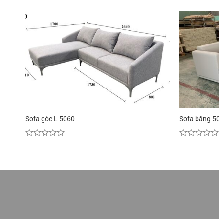
Sofa góc L 5060
Sofa băng 5
Được
Được
xếp
xếp
hạng
hạng
0
0
5
5
sao
sao