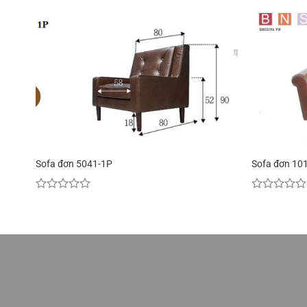
Sofa đơn 5041-1P
Sofa đơn 10
Được
Được
xếp
xếp
hạng
hạng
0
0
5
5
sao
sao