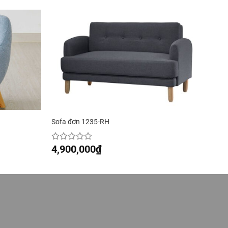
Sofa đơn 1235-RH
4,900,000
₫
Được
xếp
hạng
0
5
sao