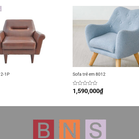
12-1P
Sofa trẻ em 8012
1,590,000
₫
Được
xếp
hạng
0
5
sao