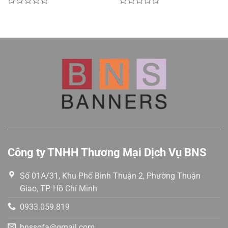
Được
Được
xếp
xếp
hạng
hạng
0
0
5
5
sao
sao
Công ty TNHH Thương Mại Dịch Vụ BNS
Số 01A/31, Khu Phố Bình Thuận 2, Phường Thuận
Giao, TP. Hồ Chí Minh
0933.059.819
bnssofa@gmail.com