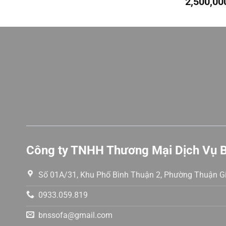
2,500,00
Được
Được
xếp
xếp
hạng
hạng
0
0
5
5
sao
sao
Công ty TNHH Thương Mại Dịch Vụ 
Số 01A/31, Khu Phố Bình Thuận 2, Phường Thuận Gi
0933.059.819
bnssofa@gmail.com