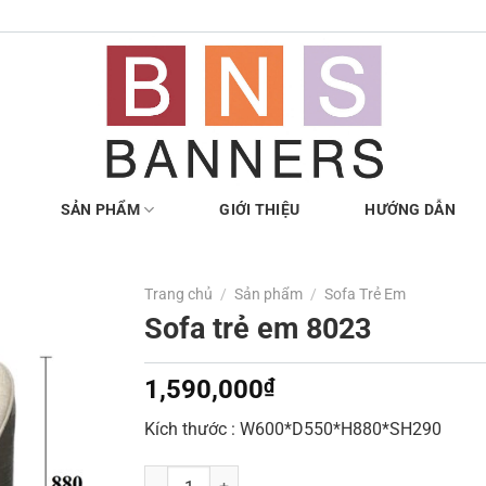
SẢN PHẨM
GIỚI THIỆU
HƯỚNG DẪN
Trang chủ
/
Sản phẩm
/
Sofa Trẻ Em
Sofa trẻ em 8023
1,590,000
₫
Kích thước : W600*D550*H880*SH290
Sofa trẻ em 8023 số lượng