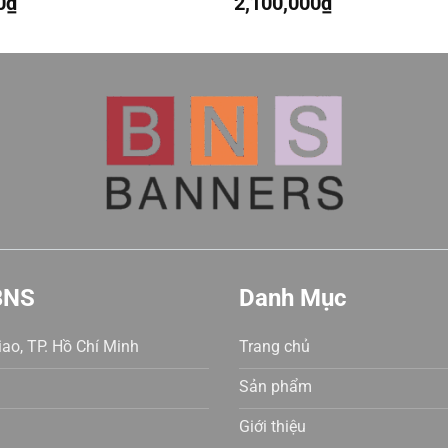
0
₫
2,100,000
₫
Được
xếp
hạng
0
5
sao
BNS
Danh Mục
ao, TP. Hồ Chí Minh
Trang chủ
Sản phẩm
Giới thiệu