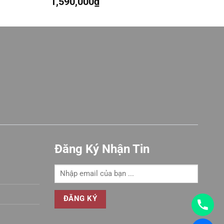
1,590,000
₫
Được
xếp
hạng
0
5
sao
Đăng Ký Nhận Tin