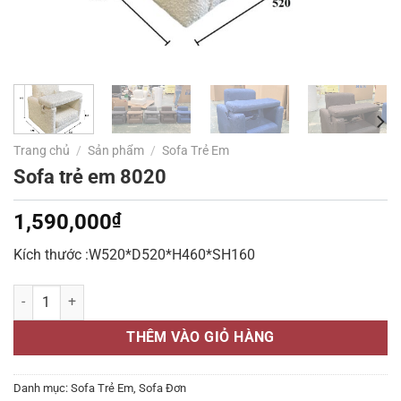
Trang chủ
/
Sản phẩm
/
Sofa Trẻ Em
Sofa trẻ em 8020
1,590,000
₫
Kích thước :W520*D520*H460*SH160
Sofa trẻ em 8020 số lượng
THÊM VÀO GIỎ HÀNG
Danh mục:
Sofa Trẻ Em
,
Sofa Đơn