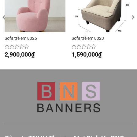
Sofa trẻ em 8025
Sofa trẻ em 8023
2,900,000
₫
1,590,000
₫
Được
Được
xếp
xếp
hạng
hạng
0
0
5
5
sao
sao