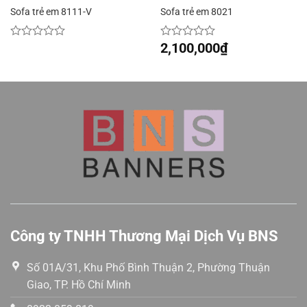
Sofa trẻ em 8111-V
Sofa trẻ em 8021
2,100,000
₫
Được
Được
xếp
xếp
hạng
hạng
0
0
5
5
sao
sao
Công ty TNHH Thương Mại Dịch Vụ BNS
Số 01A/31, Khu Phố Bình Thuận 2, Phường Thuận
Giao, TP. Hồ Chí Minh