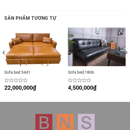
SẢN PHẨM TƯƠNG TỰ
Sofa bed 3441
Sofa bed 1806
22,000,000
₫
4,500,000
₫
Được
Được
xếp
xếp
hạng
hạng
0
0
5
5
sao
sao