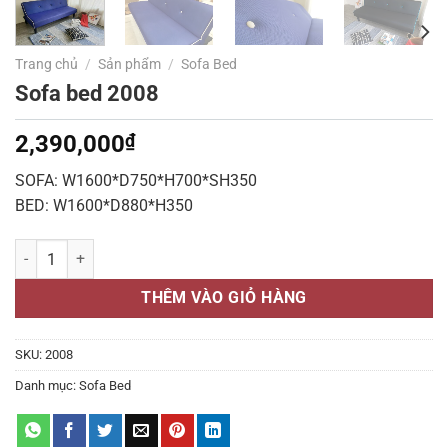
Trang chủ
/
Sản phẩm
/
Sofa Bed
Sofa bed 2008
2,390,000
₫
SOFA: W1600*D750*H700*SH350
BED: W1600*D880*H350
Sofa bed 2008 số lượng
THÊM VÀO GIỎ HÀNG
SKU:
2008
Danh mục:
Sofa Bed