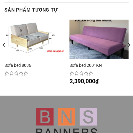
SẢN PHẨM TƯƠNG TỰ
Sofa bed 8036
Sofa bed 2001KN
2,390,000
₫
Được
Được
xếp
xếp
hạng
hạng
0
0
5
5
sao
sao