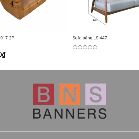
8017-2P
Sofa băng LS-447
0
₫
Được
xếp
hạng
0
5
sao