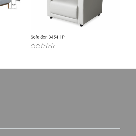
Sofa đơn 3454-1P
Được
xếp
hạng
0
5
sao