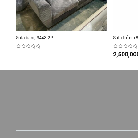
Sofa băng 3443-2P
Sofa trẻ em 
2,500,00
Được
Được
xếp
xếp
hạng
hạng
0
0
5
5
sao
sao