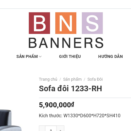
SẢN PHẨM
GIỚI THIỆU
HƯỚNG DẪN
Trang chủ
/
Sản phẩm
/
Sofa Đôi
Sofa đôi 1233-RH
5,900,000
₫
Kích thước: W1330*D600*H720*SH410
Sofa đôi 1233-RH số lượng