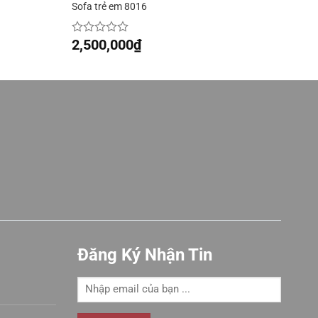
Sofa trẻ em 8016
2,500,000
₫
Được
xếp
hạng
0
5
sao
Đăng Ký Nhận Tin