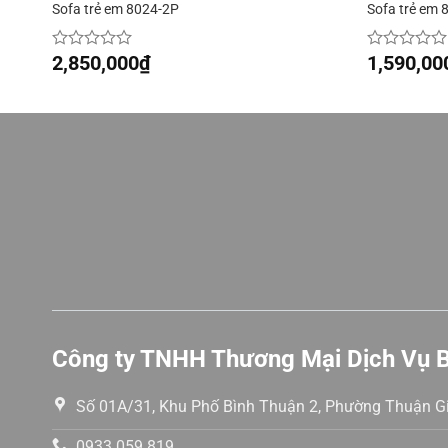
Sofa trẻ em 8024-2P
Sofa trẻ em 
2,850,000
₫
1,590,00
Được
Được
xếp
xếp
hạng
hạng
0
0
5
5
sao
sao
Công ty TNHH Thương Mại Dịch Vụ 
Số 01A/31, Khu Phố Bình Thuận 2, Phường Thuận Gi
0933.059.819