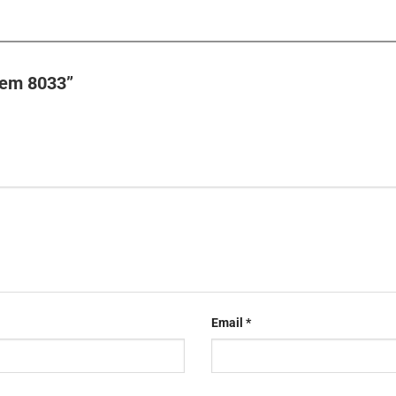
ẻ em 8033”
Email
*