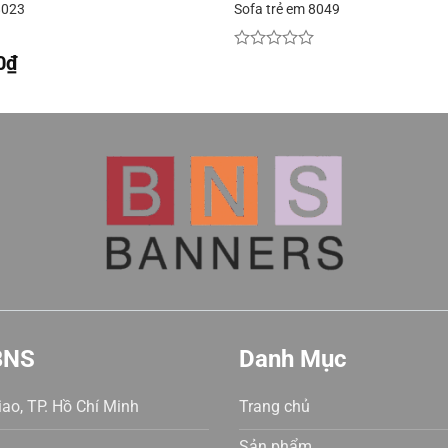
8023
Sofa trẻ em 8049
0
₫
Được
xếp
hạng
0
5
sao
BNS
Danh Mục
ao, TP. Hồ Chí Minh
Trang chủ
Sản phẩm