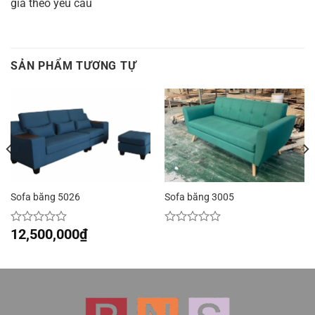
giá theo yêu cầu
SẢN PHẨM TƯƠNG TỰ
Sofa băng 5026
Sofa băng 3005
12,500,000
₫
Được
Được
xếp
xếp
hạng
hạng
0
0
5
5
sao
sao