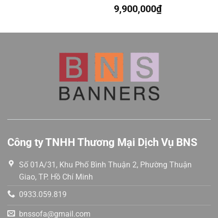
xếp
9,900,000
₫
Được
hạng
xếp
0
hạng
5
0
sao
5
sao
Công ty TNHH Thương Mại Dịch Vụ BNS
Số 01A/31, Khu Phố Bình Thuận 2, Phường Thuận
Giao, TP. Hồ Chí Minh
0933.059.819
bnssofa@gmail.com