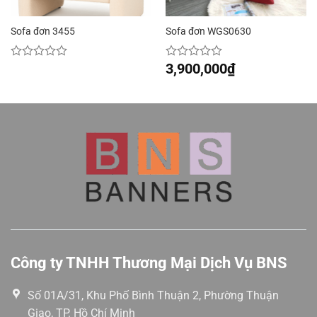
Sofa đơn 3455
Sofa đơn WGS0630
3,900,000
₫
Được
Được
xếp
xếp
hạng
hạng
0
0
5
5
sao
sao
Công ty TNHH Thương Mại Dịch Vụ BNS
Số 01A/31, Khu Phố Bình Thuận 2, Phường Thuận
Giao, TP. Hồ Chí Minh