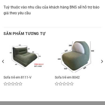
Tuỳ thuộc vào nhu cầu của khách hàng BNS sẽ hỗ trợ báo
giá theo yêu cầu
SẢN PHẨM TƯƠNG TỰ
Sofa trẻ em 8111-V
Sofa trẻ em 8042
Được
Được
xếp
xếp
hạng
hạng
0
0
5
5